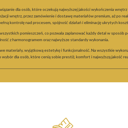
ązanie dla osób, które oczekują najwyższej jakości wykończenia wnętrz 
nżacji wnętrz, przez zamówienie i dostawę materiałów premium, aż po re
ełną kontrolę nad procesem, spójność działań i eliminację ukrytych kosz
 wszystkich pomieszczeń, co pozwala zaplanować każdy detal w sposób 
dność z harmonogramem oraz najwyższe standardy wykonania.
owe materiały, wyjątkową estetykę i funkcjonalność. Na wszystkie wykon
ybór dla osób, które cenią sobie prestiż, komfort i najwyższą jakość real