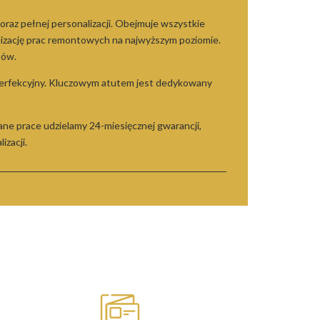
oraz pełnej personalizacji. Obejmuje wszystkie
alizację prac remontowych na najwyższym poziomie.
tów.
perfekcyjny. Kluczowym atutem jest dedykowany
ane prace udzielamy 24-miesięcznej gwarancji,
izacji.