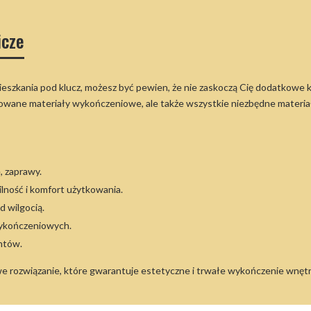
icze
ieszkania pod klucz, możesz być pewien, że nie zaskoczą Cię dodatkow
owane materiały wykończeniowe, ale także wszystkie niezbędne materiał
le, zaprawy.
ilność i komfort użytkowania.
d wilgocią.
wykończeniowych.
ntów.
e rozwiązanie, które gwarantuje estetyczne i trwałe wykończenie wnęt