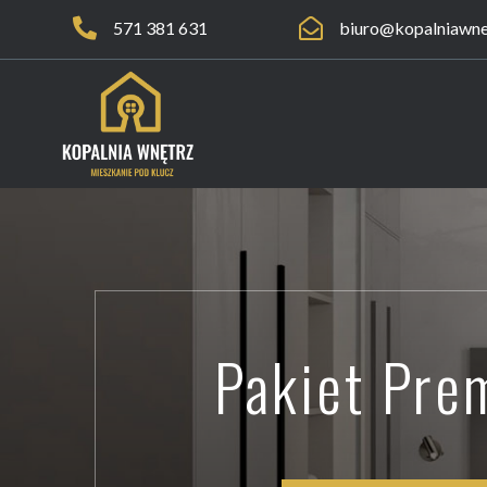


571 381 631
biuro@kopalniawnet
Pakiet Pre