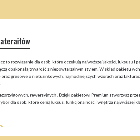
ateraiłów
 to rozwiązanie dla osób, które oczekują najwyższej jakości, luksusu i pe
ączą doskonałą trwałość z niepowtarzalnym stylem. W skład pakietu wch
raz gresowe o nietuzinkowych, najmodniejszych wzorach oraz fakturach,
.
ezprzylgowych, rewersyjnych . Dzięki pakietowi Premium stworzysz prze
ór dla osób, które cenią luksus, funkcjonalność i wnętrza najwyższej kl
w.