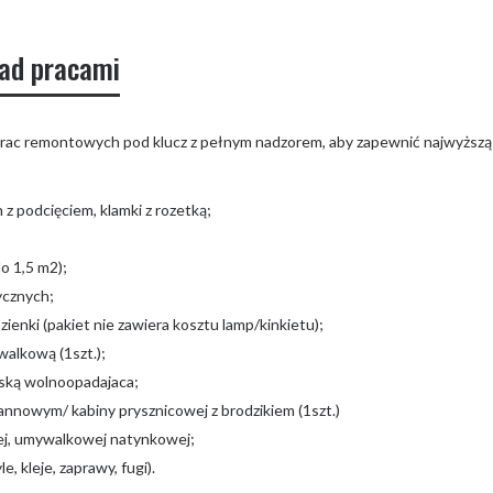
nad pracami
prac remontowych pod klucz z pełnym nadzorem, aby zapewnić najwyższą 
 z podcięciem, klamki z rozetką;
o 1,5 m2);
ycznych;
ienki (pakiet nie zawiera kosztu lamp/kinkietu);
walkową (1szt.);
ską wolnoopadajaca;
nnowym/ kabiny prysznicowej z brodzikiem (1szt.)
ej, umywalkowej natynkowej;
e, kleje, zaprawy, fugi).