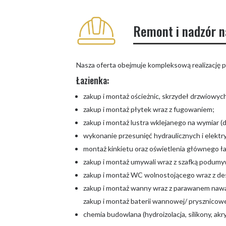
Remont i nadzór 
Nasza oferta obejmuje kompleksową realizację 
Łazienka:
zakup i montaż ościeżnic, skrzydeł drzwiowych
zakup i montaż płytek wraz z fugowaniem;
zakup i montaż lustra wklejanego na wymiar (d
wykonanie przesunięć hydraulicznych i elektr
montaż kinkietu oraz oświetlenia głównego łaz
zakup i montaż umywali wraz z szafką podumy
zakup i montaż WC wolnostojącego wraz z de
zakup i montaż wanny wraz z parawanem nawa
zakup i montaż baterii wannowej/ prysznicow
chemia budowlana (hydroizolacja, silikony, akryl