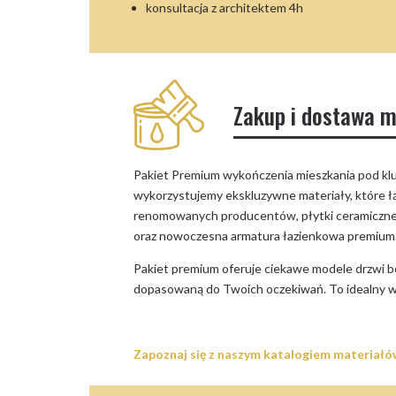
konsultacja z architektem 4h
Zakup i dostawa m
Pakiet Premium wykończenia mieszkania pod klucz
wykorzystujemy ekskluzywne materiały, które ł
renomowanych producentów, płytki ceramiczne o
oraz nowoczesna armatura łazienkowa premium
Pakiet premium oferuje ciekawe modele drzwi b
dopasowaną do Twoich oczekiwań. To idealny wyb
Zapoznaj się z naszym katalogiem materiałó