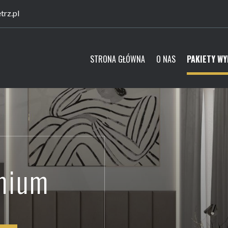
rz.pl
STRONA GŁÓWNA
O NAS
PAKIETY W
mium